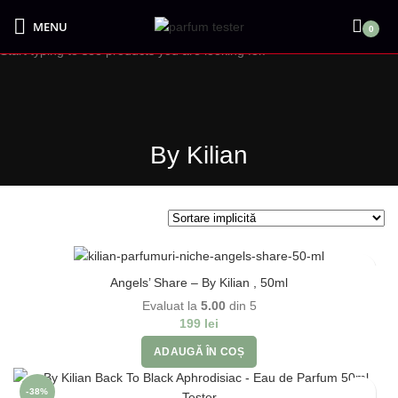
MENU
0
Start typing to see products you are looking for.
By Kilian
Angels’ Share – By Kilian , 50ml
Evaluat la
5.00
din 5
199
lei
ADAUGĂ ÎN COȘ
-38%