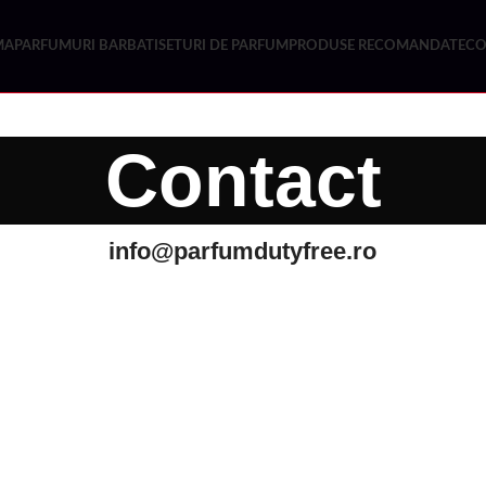
MA
PARFUMURI BARBATI
SETURI DE PARFUM
PRODUSE RECOMANDATE
CO
Contact
info@parfumdutyfree.ro