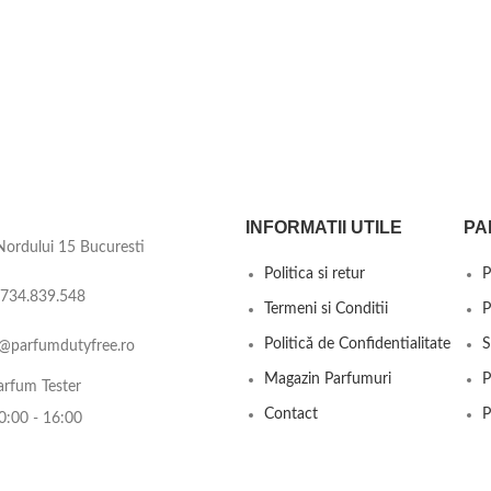
INFORMATII UTILE
PA
ordului 15 Bucuresti
Politica si retur
P
0734.839.548
Termeni si Conditii
P
Politică de Confidentialitate
S
o@parfumdutyfree.ro
Magazin Parfumuri
P
rfum Tester
Contact
P
0:00 - 16:00