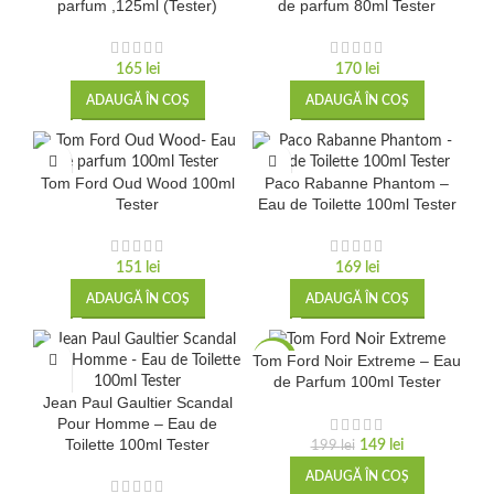
parfum ,125ml (Tester)
de parfum 80ml Tester
165
lei
170
lei
ADAUGĂ ÎN COȘ
ADAUGĂ ÎN COȘ
Tom Ford Oud Wood 100ml
Paco Rabanne Phantom –
Tester
Eau de Toilette 100ml Tester
151
lei
169
lei
ADAUGĂ ÎN COȘ
ADAUGĂ ÎN COȘ
Tom Ford Noir Extreme – Eau
-25%
de Parfum 100ml Tester
Jean Paul Gaultier Scandal
Pour Homme – Eau de
Toilette 100ml Tester
149
lei
199
lei
ADAUGĂ ÎN COȘ