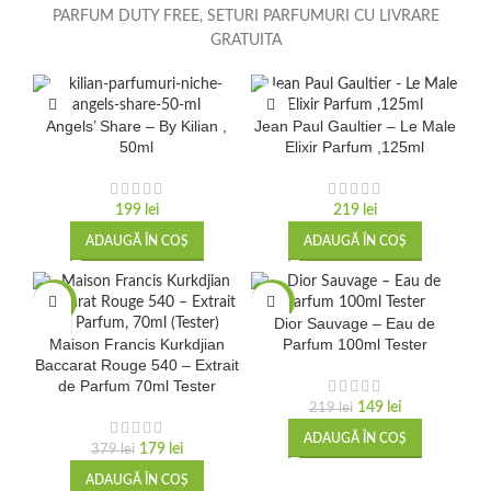
PARFUM DUTY FREE, SETURI PARFUMURI CU LIVRARE
GRATUITA
Angels’ Share – By Kilian ,
Jean Paul Gaultier – Le Male
50ml
Elixir Parfum ,125ml
199
lei
219
lei
ADAUGĂ ÎN COȘ
ADAUGĂ ÎN COȘ
-53%
-32%
Dior Sauvage – Eau de
Maison Francis Kurkdjian
Parfum 100ml Tester
Baccarat Rouge 540 – Extrait
de Parfum 70ml Tester
149
lei
219
lei
ADAUGĂ ÎN COȘ
179
lei
379
lei
ADAUGĂ ÎN COȘ