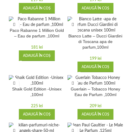
219
lei
199
lei
ADAUGĂ ÎN COȘ
ADAUGĂ ÎN COȘ
Paco Rabanne 1 Million Gold
– Eau de parfum ,100ml
Bianco Latte – Ducci Giardini
di Toscana apa de
parfum,100ml
181
lei
ADAUGĂ ÎN COȘ
199
lei
ADAUGĂ ÎN COȘ
Shaik Gold Edition -Unisex
Guerlain – Tobacco Honey
,100ml
Eau de Parfum ,100ml
225
lei
209
lei
ADAUGĂ ÎN COȘ
ADAUGĂ ÎN COȘ