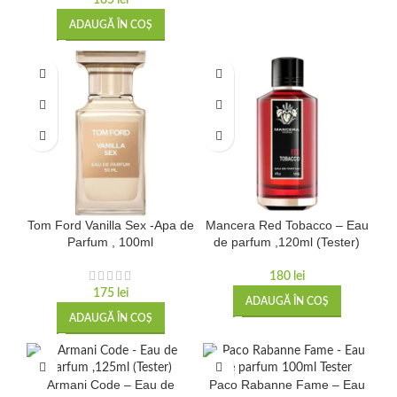
185
lei
ADAUGĂ ÎN COȘ
Tom Ford Vanilla Sex -Apa de
Mancera Red Tobacco – Eau
Parfum , 100ml
de parfum ,120ml (Tester)
180
lei
175
lei
ADAUGĂ ÎN COȘ
ADAUGĂ ÎN COȘ
Armani Code – Eau de
Paco Rabanne Fame – Eau