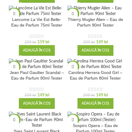
-24%
-29%
Lancome La Vie Est Belle-
Thierry Mugler Alien – Eau de
Eau de Parfum 75ml Tester
Parfum 90ml Tester
159
lei
149
lei
209
lei
209
lei
ADAUGĂ ÎN COȘ
ADAUGĂ ÎN COȘ
-29%
-29%
Jean Paul Gaultier Scandal –
Carolina Herrera Good Girl –
Eau de Parfum 80ml Tester
Eau de Parfum 80ml Tester
149
lei
149
lei
209
lei
209
lei
ADAUGĂ ÎN COȘ
ADAUGĂ ÎN COȘ
-29%
-34%
Sospiro Opera – Eau de
Yves Saint Laurent Black
Parfum 100ml Tester