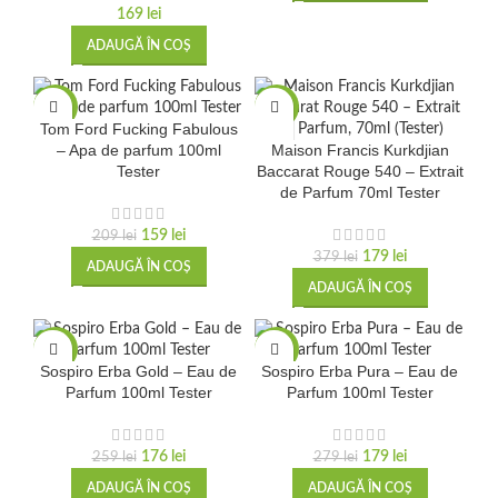
169
lei
ADAUGĂ ÎN COȘ
-24%
-53%
Tom Ford Fucking Fabulous
– Apa de parfum 100ml
Maison Francis Kurkdjian
Tester
Baccarat Rouge 540 – Extrait
de Parfum 70ml Tester
159
lei
209
lei
179
lei
379
lei
ADAUGĂ ÎN COȘ
ADAUGĂ ÎN COȘ
-32%
-36%
Sospiro Erba Gold – Eau de
Sospiro Erba Pura – Eau de
Parfum 100ml Tester
Parfum 100ml Tester
176
lei
179
lei
259
lei
279
lei
ADAUGĂ ÎN COȘ
ADAUGĂ ÎN COȘ