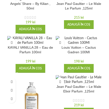
Angels’ Share – By Kilian ,
Jean Paul Gaultier – Le Male
50ml
Le Parfum ,125ml
215
lei
199
lei
ADAUGĂ ÎN COȘ
ADAUGĂ ÎN COȘ
KAYALI VANILLA 28 – Eau de
Louis Vuitton – Cactus
Parfum 100ml
Gadren 100Ml
199
lei
198
lei
ADAUGĂ ÎN COȘ
ADAUGĂ ÎN COȘ
Jean Paul Gaultier – Le Male
Elixir Parfum ,125ml
219
lei